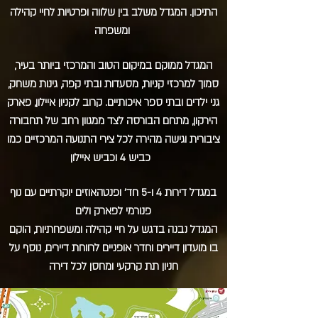
התיכון. המגדל משלב בין שלווה ופרטיות לחיי קהילה
ומשפחה
המגדל ממוקם במיקום הטוב והמרכזי ביותר בעיר,
סמוך למרכזי קניות, מסעדות ובתי קפה, גינות משחק,
גני ילדים ובתי ספר איכותיים. קרוב לקניון איילון, פארק
הירקון, מתחם הבורסה לצד
ממגוון רחב של תחבורה
ציבורית וגישה מהירה לכל צירי התנועה המרכזיים כמו
כביש 4 וכביש איילון
במגדל דירות 4 ו-5 חד' ופנטהאוזים יוקרתיים עם נוף
פנורמי לפארק ולים
המגדל נבנה בדגש על חיי קהילה ומשפחתיות, הוקם
בו מועדון דיירים וחדר אופניים לרווחת דיירים, נוסף על
חניון תת קרקעי ומחסן לכל דירה