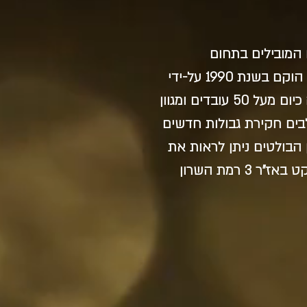
המובילים בתחום
ההתחדשות העירונית בתל-אביב וביפו, המשרד הוקם בשנת 1990 על-ידי
זוג האדריכלים טל וגידי בר אוריין. המשרד מונה כיום מעל 50 עובדים ומגוון
בים חקירת גבולות חדשים
הבולטים ניתן לראות את
הפרויקט נג'ארה 14 שזכה באות העיצוב, הפרויקט באז"ר 3 רמת השרון