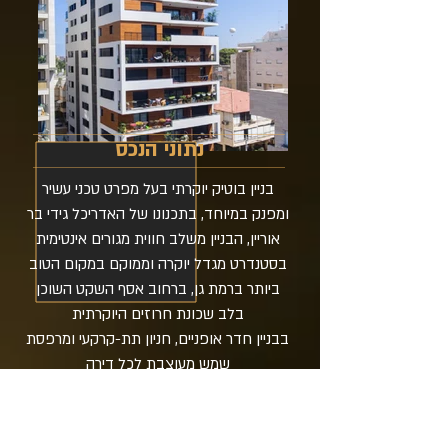
נתוני הנכס
בניין בוטיק יוקרתי בעל מפרט טכני עשיר
ומפנק במיוחד, בתכנונו של האדריכל גידי בר
אוריין, הבניין משלב חווית מגורים אינטימית
בסטנדרט מגדל יוקרה וממוקם במקום הטוב
ביותר ברמת גן, ברחוב אסף השקט השוכן
בלב שכונת חרוזים היוקרתית
בבניין חדר אופניים, חניון תת-קרקעי ומרפסת
שמש מעוצבת לכל דירה
הבניין מתנשא לגובה 9 קומות - 32 דירות