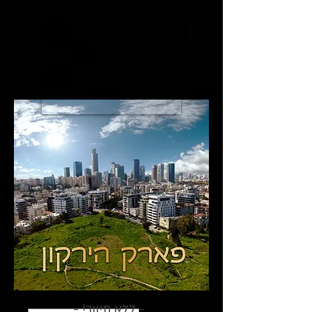
- !ללא תיווך -