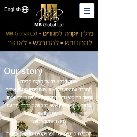
English
Our story
איתך בכל שלב עד קבלת הדירה
החברה עם למעלה מ-15 שנות ניסיון בייזום, איתור
ושיווק פרויקטי נדל"ן במקומות החמים ביותר. אנחנו
מלווים אותך באופן אישי בכל שלב בדרך, יחד עם
הייעוץ המקצועי
לדירת החלומות שלך
לקבלת פרטים על הפרויקטים החמים ביותר